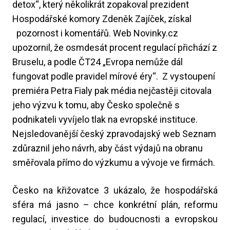
detox“, který několikrát zopakoval prezident
Hospodářské komory Zdeněk Zajíček, získal
pozornost i komentářů. Web Novinky.cz
upozornil, že osmdesát procent regulací přichází z
Bruselu, a podle ČT24 „Evropa nemůže dál
fungovat podle pravidel mírové éry“. Z vystoupení
premiéra Petra Fialy pak média nejčastěji citovala
jeho výzvu k tomu, aby Česko společně s
podnikateli vyvíjelo tlak na evropské instituce.
Nejsledovanější český zpravodajský web Seznam
zdůraznil jeho návrh, aby část výdajů na obranu
směřovala přímo do výzkumu a vývoje ve firmách.
Česko na křižovatce 3 ukázalo, že hospodářská
sféra má jasno – chce konkrétní plán, reformu
regulací, investice do budoucnosti a evropskou