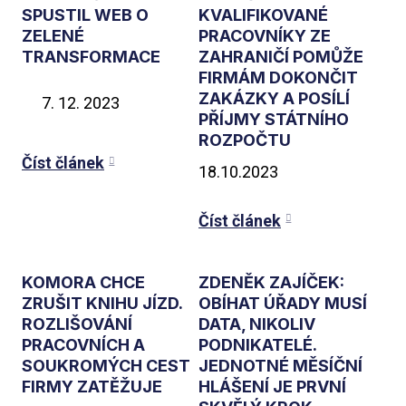
SPUSTIL WEB O
KVALIFIKOVANÉ
ZELENÉ
PRACOVNÍKY ZE
TRANSFORMACE
ZAHRANIČÍ POMŮŽE
FIRMÁM DOKONČIT
ZAKÁZKY A POSÍLÍ
12. 2023
PŘÍJMY STÁTNÍHO
ROZPOČTU
Číst článek
18.10.2023
Číst článek
KOMORA CHCE
ZDENĚK ZAJÍČEK:
ZRUŠIT KNIHU JÍZD.
OBÍHAT ÚŘADY MUSÍ
ROZLIŠOVÁNÍ
DATA, NIKOLIV
PRACOVNÍCH A
PODNIKATELÉ.
SOUKROMÝCH CEST
JEDNOTNÉ MĚSÍČNÍ
FIRMY ZATĚŽUJE
HLÁŠENÍ JE PRVNÍ