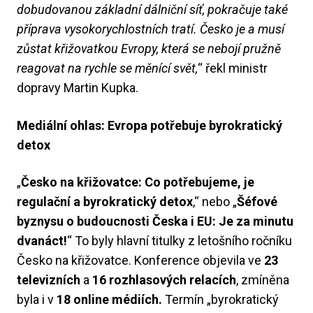
dobudovanou základní dálniční síť, pokračuje také
příprava vysokorychlostních tratí. Česko je a musí
zůstat křižovatkou Evropy, která se nebojí pružně
reagovat na rychle se měnící svět,
“ řekl ministr
dopravy Martin Kupka.
Mediální ohlas: Evropa potřebuje byrokratický
detox
„
Česko na křižovatce: Co potřebujeme, je
regulační a byrokratický detox
,“ nebo „
Šéfové
byznysu o budoucnosti Česka i EU: Je za minutu
dvanáct!
“ To byly hlavní titulky z letošního ročníku
Česko na křižovatce. Konference objevila ve
23
televizních
a
16 rozhlasových relacích
, zmíněna
byla i v
18 online médiích.
Termín „byrokratický