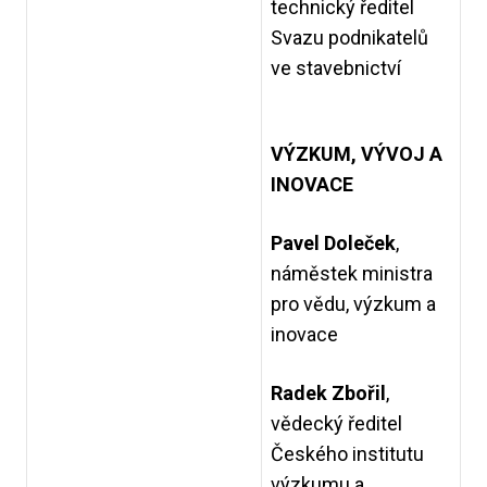
technický ředitel
Svazu podnikatelů
ve stavebnictví
VÝZKUM, VÝVOJ A
INOVACE
Pavel Doleček
,
náměstek ministra
pro vědu, výzkum a
inovace
Radek Zbořil
,
vědecký ředitel
Českého institutu
výzkumu a