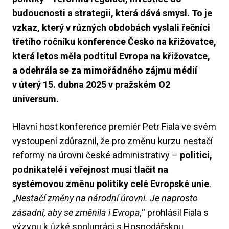
budoucnosti a strategii, která dává smysl. To je
vzkaz, který v různých obdobách vyslali řečníci
třetího ročníku konference Česko na křižovatce,
která letos měla podtitul Evropa na křižovatce,
a odehrála se za mimořádného zájmu médií
v úterý 15. dubna 2025 v pražském O2
universum.
Hlavní host konference premiér Petr Fiala ve svém
vystoupení zdůraznil, že pro změnu kurzu nestačí
reformy na úrovni české administrativy –
politici,
podnikatelé i veřejnost musí tlačit na
systémovou změnu politiky celé Evropské unie
.
„
Nestačí změny na národní úrovni. Je naprosto
zásadní, aby se změnila i Evropa,
“ prohlásil Fiala s
výzvou k úzké spolupráci s Hospodářskou