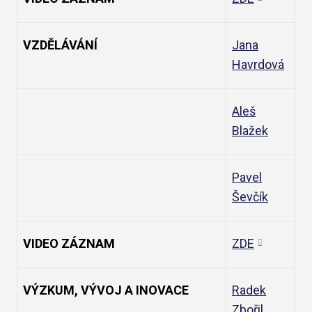
VZDĚLÁVÁNÍ
Jana
Havrdová
Aleš
Blažek
Pavel
Ševčík
VIDEO ZÁZNAM
ZDE
VÝZKUM, VÝVOJ A INOVACE
Radek
Zbořil