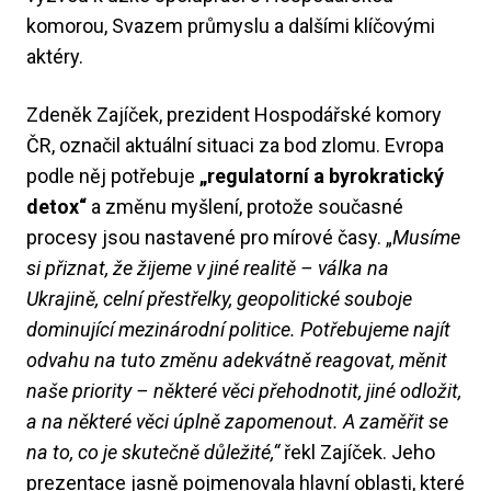
komorou, Svazem průmyslu a dalšími klíčovými
aktéry.
Zdeněk Zajíček, prezident Hospodářské komory
ČR, označil aktuální situaci za bod zlomu. Evropa
podle něj potřebuje
„regulatorní a byrokratický
detox“
a změnu myšlení, protože současné
procesy jsou nastavené pro mírové časy. „
Musíme
si přiznat, že žijeme v jiné realitě – válka na
Ukrajině, celní přestřelky, geopolitické souboje
dominující mezinárodní politice. Potřebujeme najít
odvahu na tuto změnu adekvátně reagovat, měnit
naše priority – některé věci přehodnotit, jiné odložit,
a na některé věci úplně zapomenout. A zaměřit se
na to, co je skutečně důležité,“
řekl Zajíček. Jeho
prezentace jasně pojmenovala hlavní oblasti, které