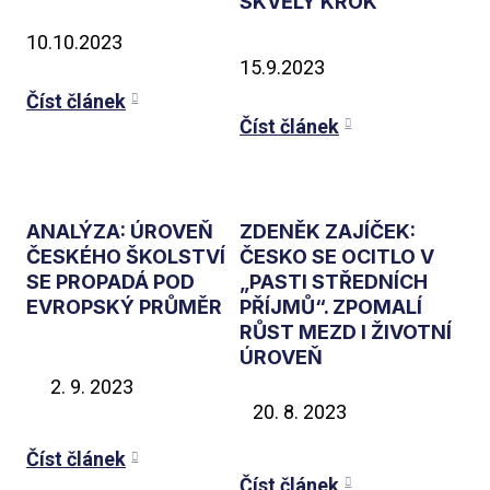
SKVĚLÝ KROK
10.10.2023
15.9.2023
Číst článek
Číst článek
ANALÝZA: ÚROVEŇ
ZDENĚK ZAJÍČEK:
ČESKÉHO ŠKOLSTVÍ
ČESKO SE OCITLO V
SE PROPADÁ POD
„PASTI STŘEDNÍCH
EVROPSKÝ PRŮMĚR
PŘÍJMŮ“. ZPOMALÍ
RŮST MEZD I ŽIVOTNÍ
ÚROVEŇ
9. 2023
8. 2023
Číst článek
Číst článek